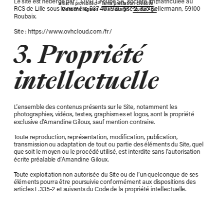
Le site est hébergé par :  OVH Groupe SA, société immatriculée au 
artist is prohibited - 
Tarifs prestation créative
  - 
RCS de Lille sous le numéro 537 407 926 sise 2, rue Kellermann, 59100 
Mentions légales
 - Web design : 
Studio Agil
3. Propriété 
intellectuelle
L’ensemble des contenus présents sur le Site, notamment les 
photographies, vidéos, textes, graphismes et logos, sont la propriété 
exclusive d’Amandine Giloux, sauf mention contraire.
Toute reproduction, représentation, modification, publication, 
transmission ou adaptation de tout ou partie des éléments du Site, quel 
que soit le moyen ou le procédé utilisé, est interdite sans l'autorisation 
écrite préalable d’Amandine Giloux.
Toute exploitation non autorisée du Site ou de l’un quelconque de ses 
éléments pourra être poursuivie conformément aux dispositions des 
articles L.335-2 et suivants du Code de la propriété intellectuelle.