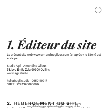
1. Éditeur du site
Le présent site web www.amandinegiloux.com (ci-après « le Site ») est 
édité par :
Studio Agil - Amandine Giloux
53, bvd Emile Zola 69600 Oullins
www.agil.studio
hello@agil.studio - 0650149917
SIRET : 92243960900012
2. HÉBERGEMENT DU SITE
©Amandine Giloux 2025 - All rights reserved - Any 
use of the images without the prior consent of the 